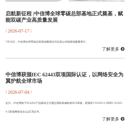
启航新征程 |中信博全球零碳总部基地正式奠基，赋
能双碳产业高质量发展
/ 2026-07-17 /
7月16日，中信博全球零碳总部基地奠基仪式在昆山市陆家镇隆重举行。
了解更多
中信博获颁IEC 62443双项国际认证，以网络安全为
翼护航全球市场
/ 2026-07-04 /
近日，中信博旗下SCADA产品模块正式通过国际权威机构SGS审核，获颁IEC 62443-4-1和IEC 62443-
4-2双项网络安全认证CB证书。
了解更多