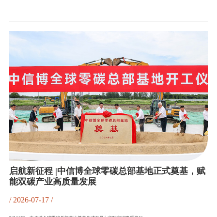
启航新征程 |中信博全球零碳总部基地正式奠基，赋
能双碳产业高质量发展
/ 2026-07-17 /